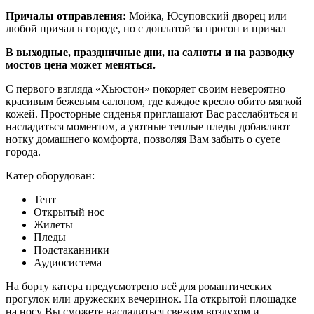
Причалы отправления:
Мойка, Юсуповский дворец или
любой причал в городе, но с доплатой за прогон и причал
В выходные, праздничные дни, на салюты и на разводку
мостов цена может меняться.
С первого взгляда «Хьюстон» покоряет своим невероятно
красивым бежевым салоном, где каждое кресло обито мягкой
кожей. Просторные сиденья приглашают Вас расслабиться и
насладиться моментом, а уютные теплые пледы добавляют
нотку домашнего комфорта, позволяя Вам забыть о суете
города.
Катер оборудован:
Тент
Открытый нос
Жилеты
Пледы
Подстаканники
Аудиосистема
На борту катера предусмотрено всё для романтических
прогулок или дружеских вечеринок. На открытой площадке
на носу Вы сможете насладиться свежим воздухом и